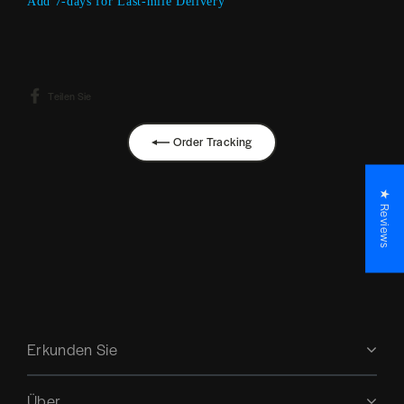
Add 7-days for Last-mile Delivery
Auf
Teilen Sie
Facebook
teilen
Order Tracking
★ Reviews
Erkunden Sie
Über