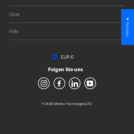
Über
★ Reviews
Hilfe
Currency
EUR €
Folgen Sie uns
Instagram
Facebook
LinkedIn
YouTube
© 2026 Modmo TechnologiesLTD