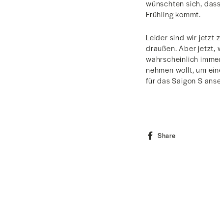
wünschten sich, das
Frühling kommt.
Leider sind wir jetzt
draußen. Aber jetzt, 
wahrscheinlich immer
nehmen wollt, um ein
für das Saigon S ans
Share
Share
on
Facebook