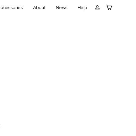
ccessories
About
News
Help
Cart
Log in
!