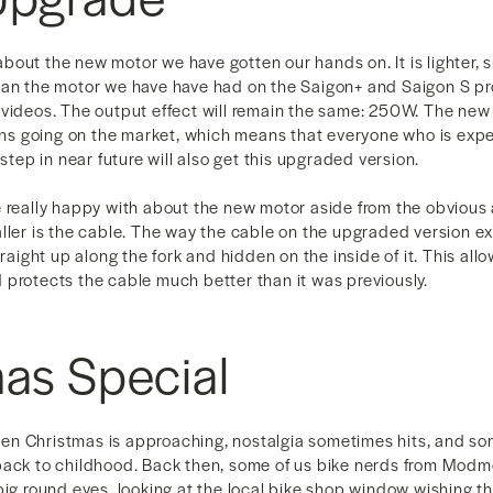
out the new motor we have gotten our hands on. It is lighter, s
han the motor we have have had on the Saigon+ and Saigon S pr
 videos. The output effect will remain the same: 250W. The new 
ions going on the market, which means that everyone who is exp
rstep in near future will also get this upgraded version.
e really happy with about the new motor aside from the obvious 
ller is the cable. The way the cable on the upgraded version ex
traight up along the fork and hidden on the inside of it. This allo
 protects the cable much better than it was previously.
as Special
n Christmas is approaching, nostalgia sometimes hits, and som
back to childhood. Back then, some of us bike nerds from Modm
big round eyes, looking at the local bike shop window wishing t