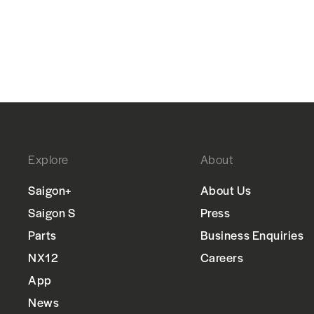
Explore
About
Saigon+
About Us
Saigon S
Press
Parts
Business Enquiries
NX12
Careers
App
News