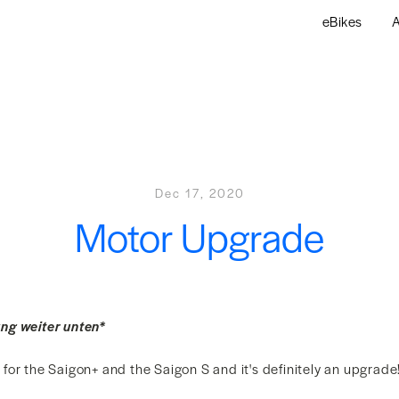
eBikes
A
Dec 17, 2020
Motor Upgrade
ng weiter unten*
or the Saigon+ and the Saigon S and it's definitely an upgrade