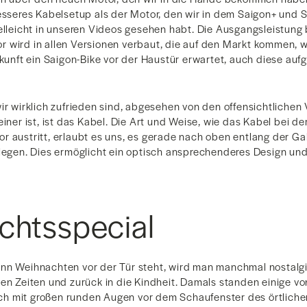
besseres Kabelsetup als der Motor, den wir in dem Saigon+ und 
elleicht in unseren Videos gesehen habt. Die Ausgangsleistung b
 wird in allen Versionen verbaut, die auf den Markt kommen, 
ukunft ein Saigon-Bike vor der Haustür erwartet, auch diese auf
ir wirklich zufrieden sind, abgesehen von den offensichtlichen 
einer ist, ist das Kabel. Die Art und Weise, wie das Kabel bei d
r austritt, erlaubt es uns, es gerade nach oben entlang der Ga
rlegen. Dies ermöglicht ein optisch ansprechenderes Design un
chtsspecial
nn Weihnachten vor der Tür steht, wird man manchmal nostalgi
ten Zeiten und zurück in die Kindheit. Damals standen einige v
h mit großen runden Augen vor dem Schaufenster des örtliche