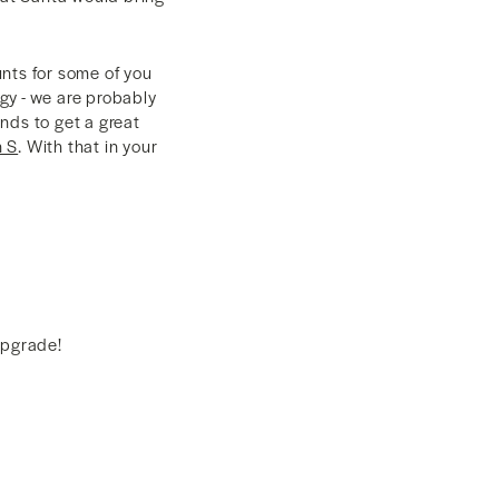
nts for some of you
gy - we are probably
ands to get a great
n S
. With that in your
Upgrade!