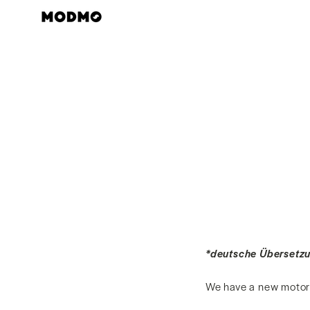
Skip
to
content
*deutsche Übersetzu
We have a new motor f