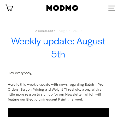
Skip
Cart
to
content
2 comments
·
Aug 05, 2020
Weekly update: August
5th
Hey everybody,
Here is this week’s update with news regarding Batch 1 Pre-
Orders, Saigon Pricing and Weight Threshold, along with a
little more reason to sign up for our Newsletter, which will
feature our Electroluminescent Paint this week!