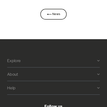
News
Explore
About
Help
Follow us