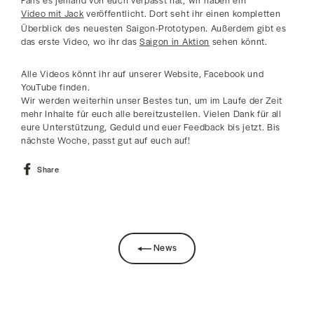
Falls es jemand von euch verpasst hat, wir haben ein
Video mit Jack
veröffentlicht. Dort seht ihr einen kompletten
Überblick des neuesten Saigon-Prototypen. Außerdem gibt es
das erste Video, wo ihr das
Saigon in Aktion
sehen könnt.
Alle Videos könnt ihr auf unserer Website, Facebook und
YouTube finden.
Wir werden weiterhin unser Bestes tun, um im Laufe der Zeit
mehr Inhalte für euch alle bereitzustellen. Vielen Dank für all
eure Unterstützung, Geduld und euer Feedback bis jetzt. Bis
nächste Woche, passt gut auf euch auf!
Share
Share
on
Facebook
News