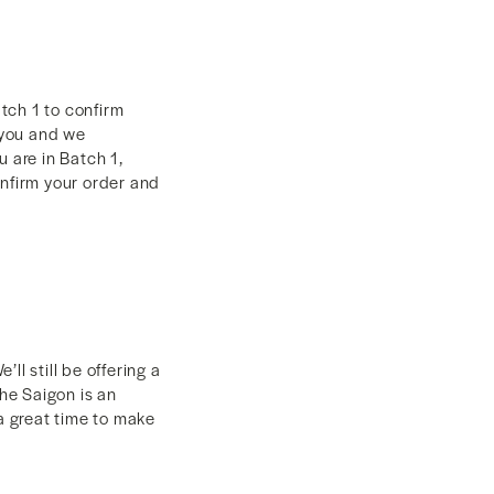
atch 1 to confirm
f you and we
 are in Batch 1,
onfirm your order and
l still be offering a
the Saigon is an
 a great time to make