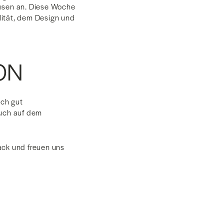
iesen an. Diese Woche
alität, dem Design und
ON
ich gut
uch auf dem
ack und freuen uns