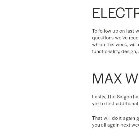
ELECT
To follow up on last 
questions we’ve recei
which this week, will
functionality, desig
MAX W
Lastly, The Saigon h
yet to test additiona
That will do it again
you all again next we