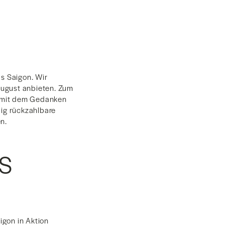
s Saigon. Wir
August anbieten. Zum
ch mit dem Gedanken
ndig rückzahlbare
n.
S
igon in Aktion