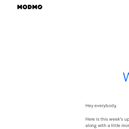
Skip
to
content
W
Hey everybody,
Here is this week’s 
along with a little m