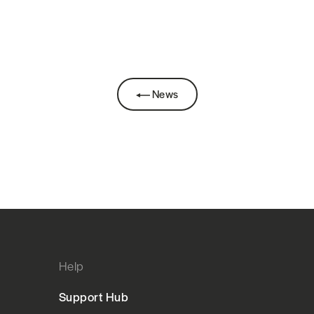
News
Help
Support Hub