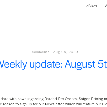
eBikes
A
2 comments
·
Aug 05, 2020
eekly update: August 5
update with news regarding Batch 1 Pre-Orders, Saigon Pricing 
ore reason to sign up for our Newsletter, which will feature our 