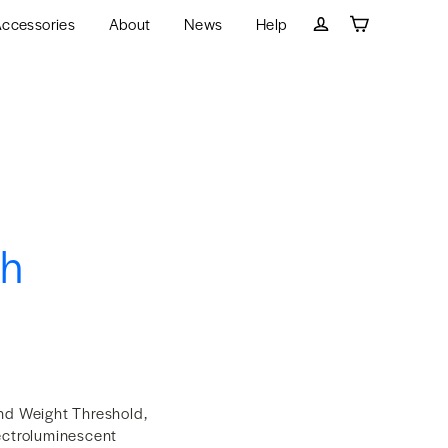
ccessories
About
News
Help
Cart
Log in
th
and Weight Threshold,
Electroluminescent