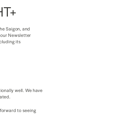
HT+
the Saigon, and
r our Newsletter
cluding its
ionally well. We have
dated.
 forward to seeing