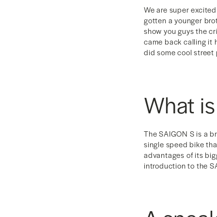
We are super excite
gotten a younger brot
show you guys the cri
came back calling it 
did some cool street 
What is
The SAIGON S is a bra
single speed bike tha
advantages of its big
introduction to the 