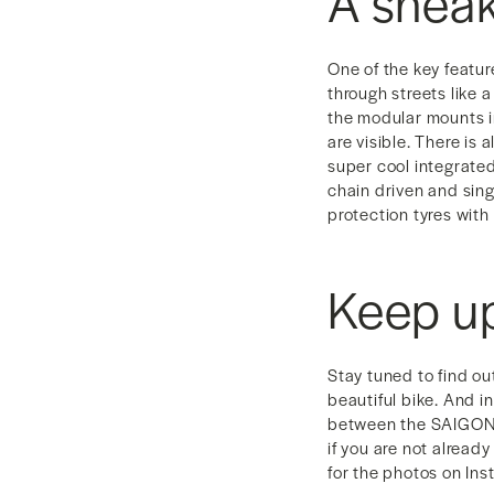
A snea
One of the key featur
through streets like a
the modular mounts in
are visible. There is
super cool integrated
chain driven and sing
protection tyres with 
Keep up
Stay tuned to find o
beautiful bike. And i
between the SAIGON 
if you are not alread
for the photos on Ins