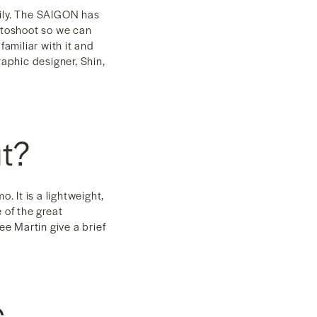
ily. The SAIGON has
hotoshoot so we can
familiar with it and
raphic designer, Shin,
ut?
 It is a lightweight,
 of the great
ee Martin give a brief