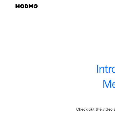
Skip
to
content
Int
Me
Check out the video