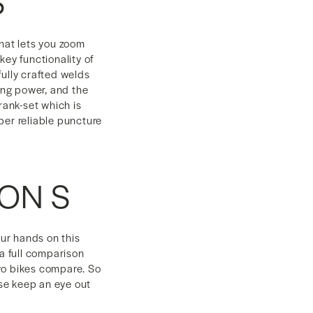
S
that lets you zoom
key functionality of
fully crafted welds
ing power, and the
rank-set which is
per reliable puncture
GON S
ur hands on this
 a full comparison
o bikes compare. So
rse keep an eye out