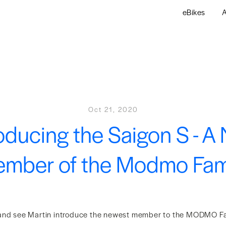
eBikes
A
Oct 21, 2020
roducing the Saigon S - A
mber of the Modmo Fam
 and see Martin introduce the newest member to the MODMO Fa