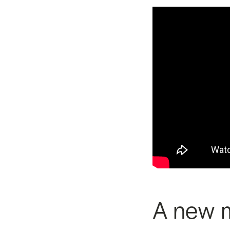
A new 