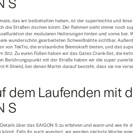
N S
ale, das wir beibehalten haben, ist der superleichte und leise
rch die Straßen zischen könnt. Der Rahmen sieht immer noch sup
sselfunktion der modularen Halterungen hinten und vorne bei. W
sere wunderschön gearbeiteten Schweißnähte sichtbar. Außerd
n von TekTro, die erstaunliche Bremskraft bieten, und das super
m Sitz. Zu euren Füßen haben wir das Gates Crank-Set, die ket
uren Berührungspunkt mit der Straße haben wir die super zuverl
t K-Shield, bei denen Martin darauf besteht, dass sie nie vers
uf dem Laufenden mit 
N S
 Details über das SAIGON S zu erfahren und wann und wie ihr d
önnt. Falls ihr euch wundert, wir werden nächste Woche eine