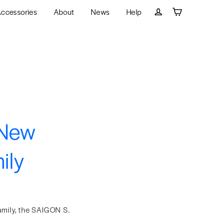
ccessories
About
News
Help
Cart
Log in
 New
ily
mily, the SAIGON S.