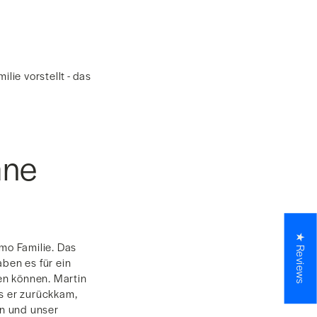
ie vorstellt - das
ane
★ Reviews
mo Familie. Das
ben es für ein
en können. Martin
ls er zurückkam,
in und unser