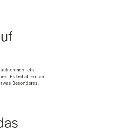
auf
 aufnehmen - ein
ben. Es behält einige
t etwas Besonderes.
das