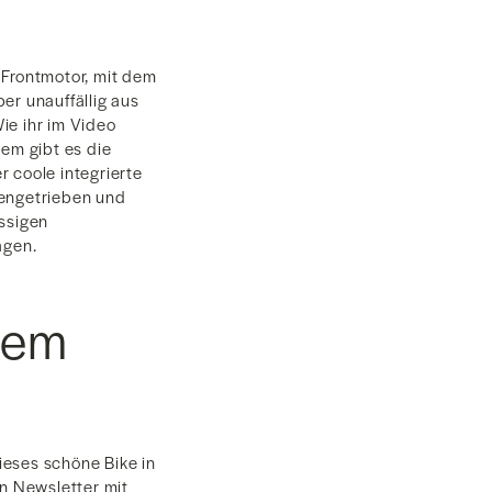
 Frontmotor, mit dem
er unauffällig aus
ie ihr im Video
em gibt es die
 coole integrierte
tengetrieben und
ässigen
agen.
dem
ieses schöne Bike in
n Newsletter mit