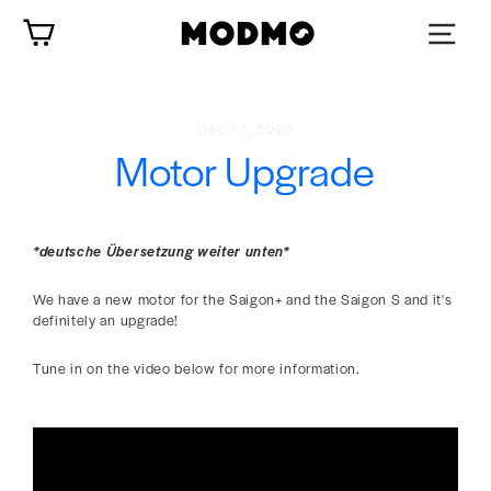
Skip
Cart
to
content
Dec 17, 2020
Motor Upgrade
*deutsche Übersetzung weiter unten*
We have a new motor for the Saigon+ and the Saigon S and it's
definitely an upgrade!
Tune in on the video below for more information.