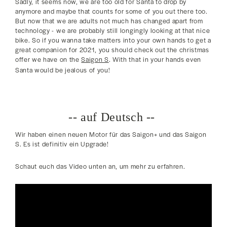
Sadly, it seems now, we are too old for Santa to drop by
anymore and maybe that counts for some of you out there too.
But now that we are adults not much has changed apart from
technology - we are probably still longingly looking at that nice
bike. So if you wanna take matters into your own hands to get a
great companion for 2021, you should check out the christmas
offer we have on the
Saigon S
. With that in your hands even
Santa would be jealous of you!
-- auf Deutsch --
Wir haben einen neuen Motor für das Saigon+ und das Saigon
S. Es ist definitiv ein Upgrade!
Schaut euch das Video unten an, um mehr zu erfahren.