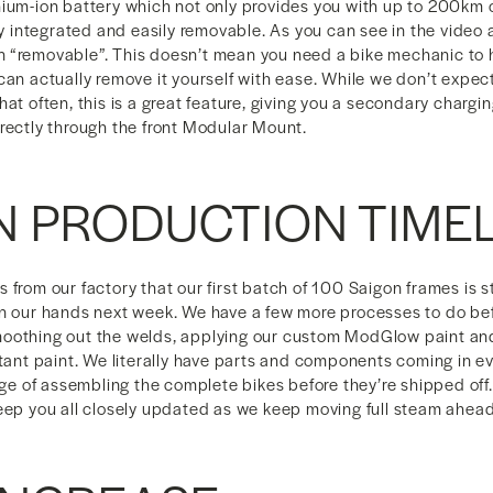
hium-ion battery which not only provides you with up to 200km 
lly integrated and easily removable. As you can see in the vide
 “removable”. This doesn’t mean you need a bike mechanic to h
can actually remove it yourself with ease. While we don’t expec
hat often, this is a great feature, giving you a secondary chargi
rectly through the front Modular Mount.
N PRODUCTION TIMEL
 from our factory that our first batch of 100 Saigon frames is st
in our hands next week. We have a few more processes to do bef
oothing out the welds, applying our custom ModGlow paint an
stant paint. We literally have parts and components coming in 
age of assembling the complete bikes before they’re shipped off. 
keep you all closely updated as we keep moving full steam ahead