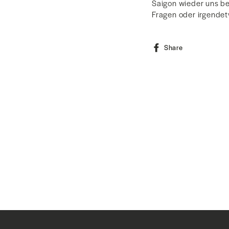
Saigon wieder uns be
Fragen oder irgendet
Share
Share
on
Facebook