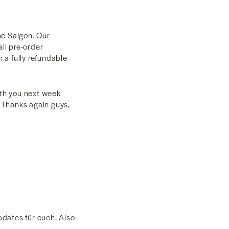
he Saigon. Our
all pre-order
h a fully refundable
ith you next week
. Thanks again guys,
pdates für euch. Also