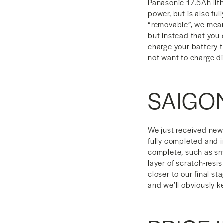
Panasonic 17.5Ah lit
power, but is also fu
“removable”, we mean
but instead that you 
charge your battery t
not want to charge di
SAIGO
We just received news
fully completed and 
complete, such as sm
layer of scratch-resi
closer to our final st
and we’ll obviously 