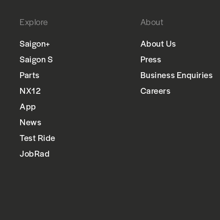
Explore
About
Saigon+
About Us
Saigon S
Press
Parts
Business Enquiries
NX12
Careers
App
News
Test Ride
JobRad