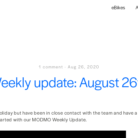
eBikes
A
1 comment
·
Aug 26, 2020
eekly update: August 26
holiday but have been in close contact with the team and have 
t started with our MODMO Weekly Update.