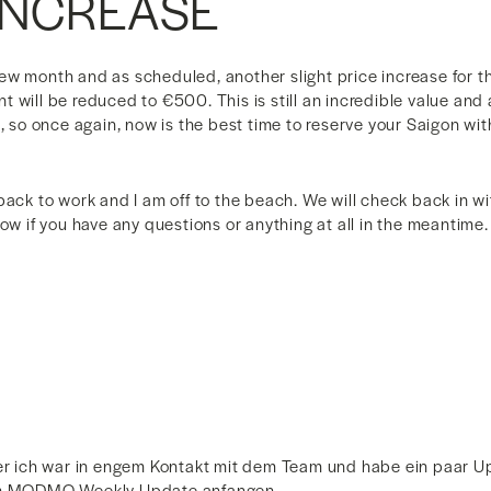
INCREASE
ew month and as scheduled, another slight price increase for t
 will be reduced to €500. This is still an incredible value and 
n, so once again, now is the best time to reserve your Saigon wit
back to work and I am off to the beach. We will check back in w
now if you have any questions or anything at all in the meantime
ber ich war in engem Kontakt mit dem Team und habe ein paar U
rem MODMO Weekly Update anfangen.