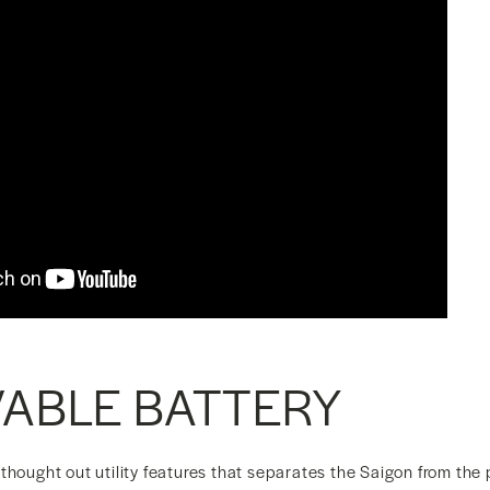
ABLE BATTERY
thought out utility features that separates the Saigon from the 