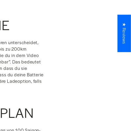
IE
★ Reviews
eren unterscheidet,
 bis zu 200km
Wie du in dem Video
mbar”. Das bedeutet
n dass du sie
ass du deine Batterie
äre Ladeoption, falls
TPLAN
ung von 100 Saigon-