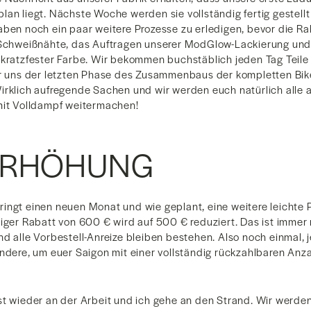
an liegt. Nächste Woche werden sie vollständig fertig gestellt
aben noch ein paar weitere Prozesse zu erledigen, bevor die Ra
 Schweißnähte, das Auftragen unserer ModGlow-Lackierung und
 kratzfester Farbe. Wir bekommen buchstäblich jeden Tag Tei
ir uns der letzten Phase des Zusammenbaus der kompletten Bik
irklich aufregende Sachen und wir werden euch natürlich alle
mit Volldampf weitermachen!
ERHÖHUNG
ingt einen neuen Monat und wie geplant, eine weitere leichte 
tiger Rabatt von 600 € wird auf 500 € reduziert. Das ist immer
d alle Vorbestell-Anreize bleiben bestehen. Also noch einmal, je
andere, um euer Saigon mit einer vollständig rückzahlbaren Anz
st wieder an der Arbeit und ich gehe an den Strand. Wir werd