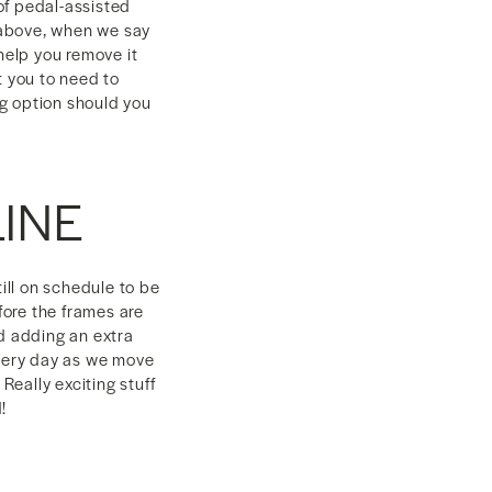
of pedal-assisted
o above, when we say
elp you remove it
t you to need to
ng option should you
INE
ill on schedule to be
ore the frames are
d adding an extra
every day as we move
Really exciting stuff
!