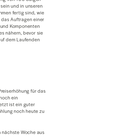
 sein und in unseren
hmen fertig sind, wie
 das Auftragen einer
le und Komponenten
es nähern, bevor sie
 auf dem Laufenden
Preiserhöhung für das
 noch ein
tzt ist ein guter
ahlung noch heute zu
en nächste Woche aus