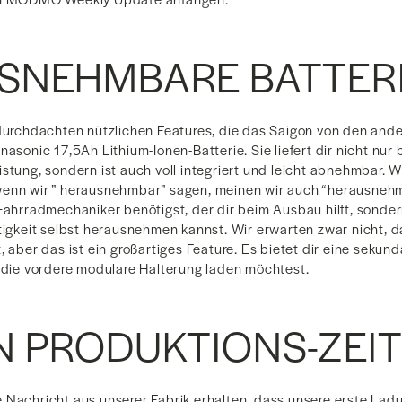
SNEHMBARE BATTER
 durchdachten nützlichen Features, die das Saigon von den and
nasonic 17,5Ah Lithium-Ionen-Batterie. Sie liefert dir nicht nur
stung, sondern ist auch voll integriert und leicht abnehmbar. 
wenn wir ” herausnehmbar” sagen, meinen wir auch “herausneh
 Fahrradmechaniker benötigst, der dir beim Ausbau hilft, sonder
htigkeit selbst herausnehmen kannst. Wir erwarten zwar nicht, d
, aber das ist ein großartiges Feature. Es bietet dir eine sekund
h die vordere modulare Halterung laden möchtest.
N PRODUKTIONS-ZEI
 Nachricht aus unserer Fabrik erhalten, dass unsere erste Lad