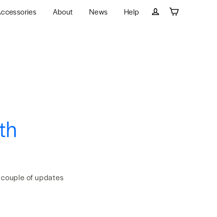
ccessories
About
News
Help
Cart
Log in
th
a couple of updates