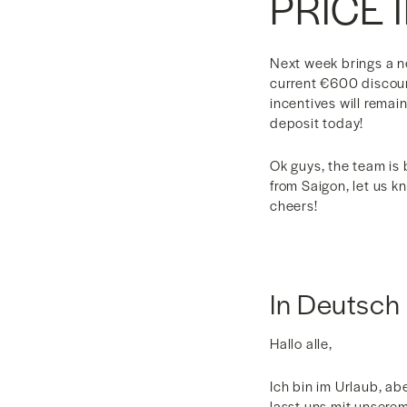
PRICE 
Next week brings a n
current €600 discount
incentives will remai
deposit today!
Ok guys, the team is 
from Saigon, let us k
cheers!
In Deutsch
Hallo alle,
Ich bin im Urlaub, a
lasst uns mit unse