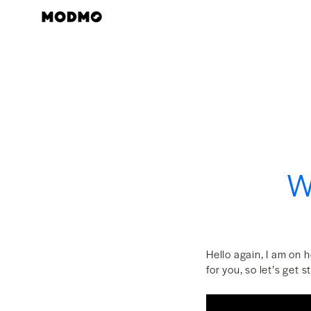
Skip
to
content
W
Hello again, I am on 
for you, so let’s ge