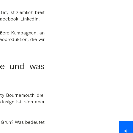
, ist ziemlich breit
Facebook, LinkedIn.
rößere Kampagnen, an
eoproduktion, die wir
ie und was
ity Bournemouth drei
esign ist, sich aber
as Grün? Was bedeutet