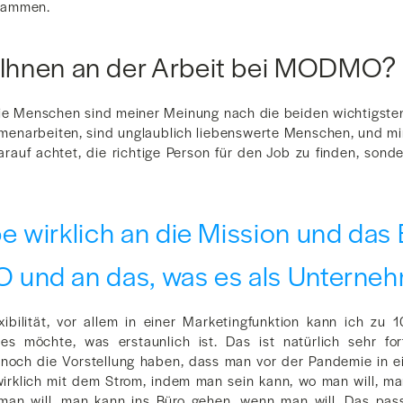
sammen.
t Ihnen an der Arbeit bei MODMO?
 die Menschen sind meiner Meinung nach die beiden wichtigsten
enarbeiten, sind unglaublich liebenswerte Menschen, und mir 
auf achtet, die richtige Person für den Job zu finden, sonde
be wirklich an die Mission und das
nd an das, was es als Unterneh
xibilität, vor allem in einer Marketingfunktion kann ich zu
es möchte, was erstaunlich ist. Das ist natürlich sehr forts
och die Vorstellung haben, dass man vor der Pandemie in e
klich mit dem Strom, indem man sein kann, wo man will, m
man will, man kann ins Büro gehen, wenn man will. Das pas