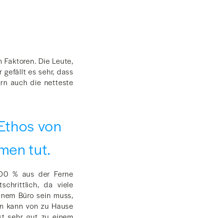
 Faktoren. Die Leute,
gefällt es sehr, dass
rn auch die netteste
 Ethos von
men tut.
 100 % aus der Ferne
chrittlich, da viele
inem Büro sein muss,
an kann von zu Hause
st sehr gut zu einem