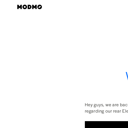
Zum
Inhalt
springen
Hey guys, we are back
regarding our rear E