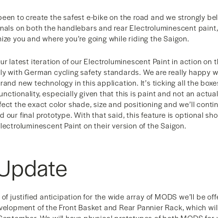
een to create the safest e-bike on the road and we strongly bel
nals on both the handlebars and rear Electroluminescent paint, w
ize you and where you’re going while riding the Saigon.
ur latest iteration of our Electroluminescent Paint in action on 
y with German cycling safety standards. We are really happy wi
and new technology in this application. It’s ticking all the boxes
functionality, especially given that this is paint and not an actual 
ect the exact color shade, size and positioning and we’ll conti
 our final prototype. With that said, this feature is optional s
lectroluminescent Paint on their version of the Saigon.
Update
 of justified anticipation for the wide array of MODS we’ll be off
velopment of the Front Basket and Rear Pannier Rack, which wil
 September. We will have physical prototypes of both MODS for