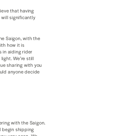
ieve that having
ill significantly
the Saigon, with the
th how it is
 in aiding rider
light. We’re still
nue sharing with you
hould anyone decide
ering with the Saigon.
l begin shipping
 you very soon. We