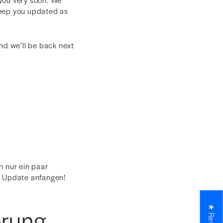
keep you updated as
nd we’ll be back next
n nur ein paar
en Update anfangen!
erung
★ Reviews