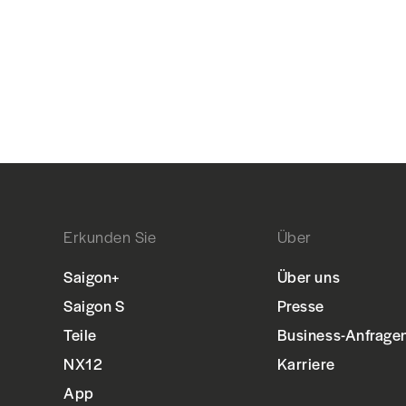
Erkunden Sie
Über
Saigon+
Über uns
Saigon S
Presse
Teile
Business-Anfrage
NX12
Karriere
App