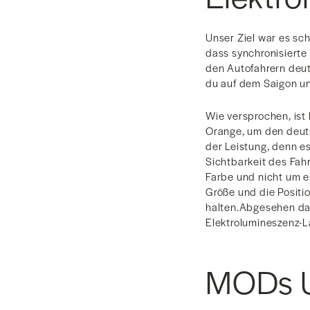
Unser Ziel war es sch
dass synchronisierte 
den Autofahrern deut
du auf dem Saigon un
Wie versprochen, ist
Orange, um den deuts
der Leistung, denn e
Sichtbarkeit des Fah
Farbe und nicht um e
Größe und die Positi
halten.Abgesehen davo
Elektrolumineszenz-L
MODs 