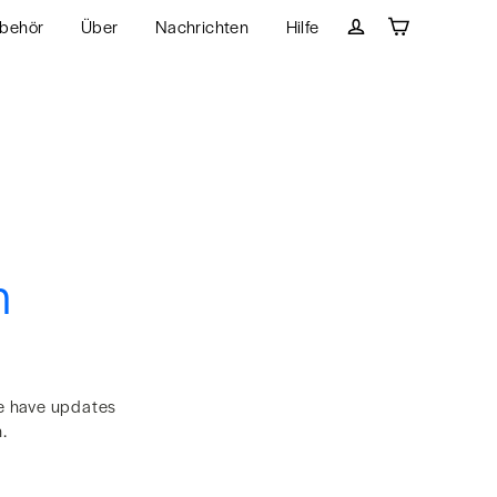
behör
Über
Nachrichten
Hilfe
Wagen
Einloggen
h
We have updates
.