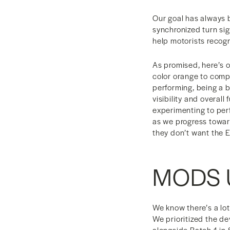
Our goal has always b
synchronized turn sig
help motorists recogn
As promised, here’s o
color orange to compl
performing, being a br
visibility and overall 
experimenting to perf
as we progress toward
they don’t want the E
MODS 
We know there’s a lot
We prioritized the de
alongside Batch 1 in