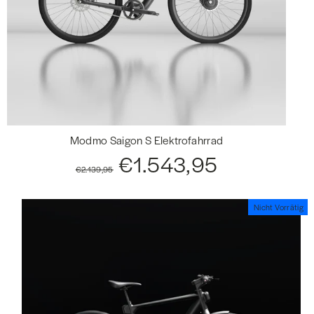
Modmo Saigon S Elektrofahrrad
Regular
Sale
€1.543,95
price
price
€2.139,95
Nicht Vorrätig