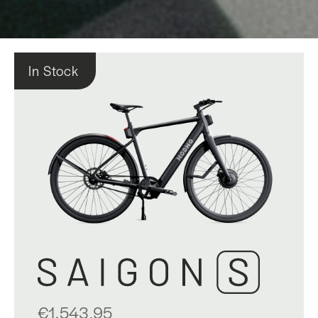
In Stock
€1.543,95