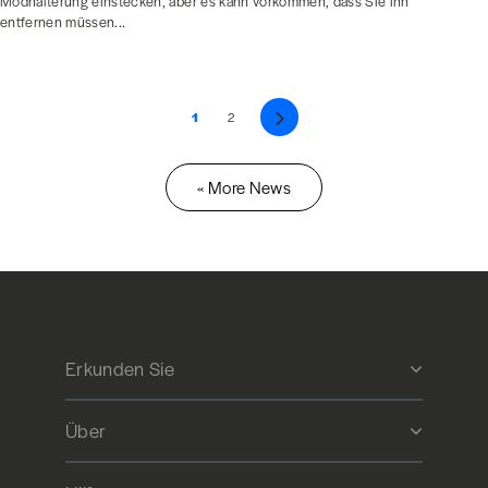
Modhalterung einstecken, aber es kann vorkommen, dass Sie ihn
entfernen müssen...
1
2
Weiter
« More News
Erkunden Sie
Über