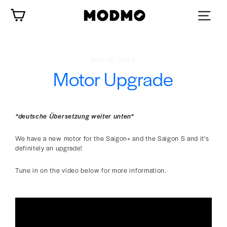
Skip
Cart
to
content
Dec 17, 2020
Motor Upgrade
*deutsche Übersetzung weiter unten*
We have a new motor for the Saigon+ and the Saigon S and it's
definitely an upgrade!
Tune in on the video below for more information.