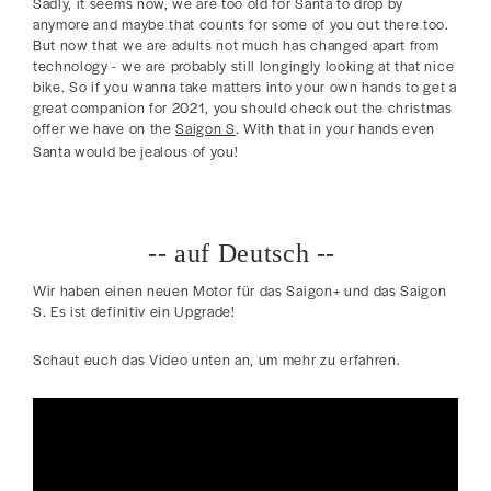
Sadly, it seems now, we are too old for Santa to drop by
anymore and maybe that counts for some of you out there too.
But now that we are adults not much has changed apart from
technology - we are probably still longingly looking at that nice
bike. So if you wanna take matters into your own hands to get a
great companion for 2021, you should check out the christmas
offer we have on the
Saigon S
. With that in your hands even
Santa would be jealous of you!
-- auf Deutsch --
Wir haben einen neuen Motor für das Saigon+ und das Saigon
S. Es ist definitiv ein Upgrade!
Schaut euch das Video unten an, um mehr zu erfahren.