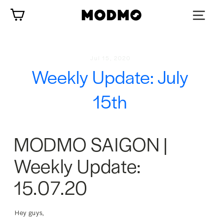
Skip
Cart
to
content
Jul 15, 2020
Weekly Update: July
15th
MODMO SAIGON |
Weekly Update:
15.07.20
Hey guys,