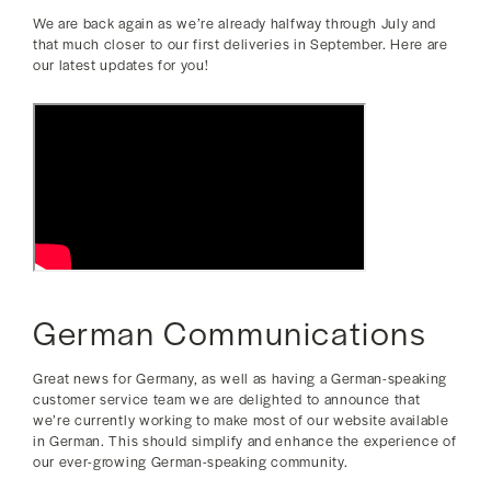
We are back again as we’re already halfway through July and
that much closer to our first deliveries in September. Here are
our latest updates for you!
German Communications
Great news for Germany, as well as having a German-speaking
customer service team we are delighted to announce that
we’re currently working to make most of our website available
in German. This should simplify and enhance the experience of
our ever-growing German-speaking community.